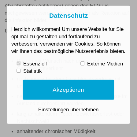
Abwehrstoffe (Antikörper) gegen den HI-Virus
nachgewiesen werden, die der Körper als Reaktion auf
Datenschutz
die Infektion bildet.
Herzlich willkommen! Um unsere Website für Sie
Der HIV-Test wird durchgeführt bei:
optimal zu gestalten und fortlaufend zu
Paaren oder Frauen mit Kinderwunsch
verbessern, verwenden wir Cookies. So können
(Mutterschaftsrichtlinien)
wir Ihnen das bestmögliche Nutzererlebnis bieten.
Paaren mit Wunsch nach ungeschütztem
Essenziell
Externe Medien
Geschlechtsverkehr
Statistik
nach ungeschütztem Geschlechtsverkehr mit
unbekannten Partnern
Akzeptieren
nach Bluttransfusionen, vor allem wenn diese im
Ausland durchgeführt wurden
Einstellungen übernehmen
lang anhaltendem Fieber, Gewichtsverlust oder
Nachtschweiß
anhaltender chronischer Müdigkeit