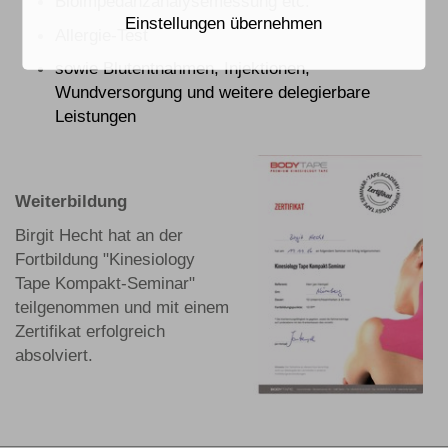
Bioimpedanzanalysemessung etc.
Einstellungen übernehmen
Allergie-Test
sowie Blutentnahmen, Injektionen,
Wundversorgung und weitere delegierbare
Leistungen
Weiterbildung
Birgit Hecht hat an der
Fortbildung "Kinesiology
Tape Kompakt-Seminar"
teilgenommen und mit einem
Zertifikat erfolgreich
absolviert.