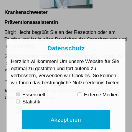
Krankenschwester
Präventionsassistentin
Birgit Hecht begrüßt Sie an der Rezeption oder am
Telefon und ist in allen Bereichen der Sprechstunde und
im Labor tätig.
Datenschutz
Sie ist examinierte Krankenschwester und verfügt über
Herzlich willkommen! Um unsere Website für Sie
langjährige Berufserfahrung im Bereich der
optimal zu gestalten und fortlaufend zu
Allgemeinmedizin und Krankenpflege.
verbessern, verwenden wir Cookies. So können
Seit April 2009 verstärkt
Birgit unser Praxisteam.
wir Ihnen das bestmögliche Nutzererlebnis bieten.
Von ihr durchgeführte medizinisch-technische
Essenziell
Externe Medien
Untersuchungen sind:
Statistik
EKG, Belastungs-EKG
Akzeptieren
Lungenfunktionstest