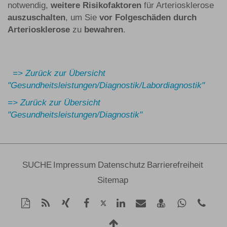
notwendig,
weitere Risikofaktoren
für Arteriosklerose
auszuschalten
, um Sie
vor Folgeschäden durch
Arteriosklerose
zu
bewahren
.
=> Zurück zur Übersicht
"Gesundheitsleistungen/Diagnostik/Labordiagnostik"
=> Zurück zur Übersicht
"Gesundheitsleistungen/Diagnostik"
SUCHE
Impressum
Datenschutz
Barrierefreiheit
Sitemap
Diese
RSS-
Auf
Auf
Auf
Per
vCard
Auf
Kont
Auf
Seite
Feed
Xing
Facebook
LinkedIn
Mail
speichern
Whatsapp
Tele
Twitter
als
mitteilen
teilen
Nach
teilen
empfehlen
teilen
+49
teilen