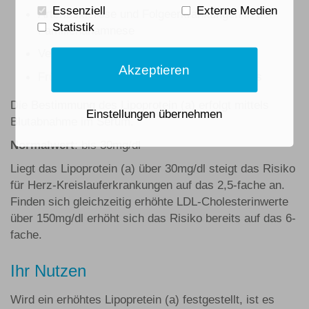
Essenziell
Externe Medien
Arteriosklerose und Folgeerkrankungen in der
Statistik
Familienanamnese
Verdacht auf koronare Herzkrankheit
Akzeptieren
Früherkennung eines Arterioskleroserisikos
Die Bestimmung des Lipoprotein (a) erfolgt mittels
Einstellungen übernehmen
Blutabnahme im Serum.
Normalwert
: bis 30mg/dl
Liegt das Lipoprotein (a) über 30mg/dl steigt das Risiko
für Herz-Kreislauferkrankungen auf das 2,5-fache an.
Finden sich gleichzeitig erhöhte LDL-Cholesterinwerte
über 150mg/dl erhöht sich das Risiko bereits auf das 6-
fache.
Ihr Nutzen
Wird ein erhöhtes Lipopretein (a) festgestellt, ist es