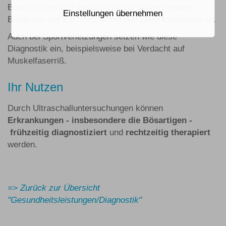
Bauchorgane und der Schilddrüse neben weiteren
Einstellungen übernehmen
Bereichen wie z.B. Hämatome und Gelenksergüsse an.
Auch bei Sportverletzungen setzen wie diese
Diagnostik ein, beispielsweise bei Verdacht auf
Muskelfaserriß.
Ihr Nutzen
Durch Ultraschalluntersuchungen können
Erkrankungen - insbesondere die Bösartigen -
frühzeitig diagnostiziert
und
rechtzeitig therapiert
werden.
=> Zurück zur Übersicht
"Gesundheitsleistungen/Diagnostik"