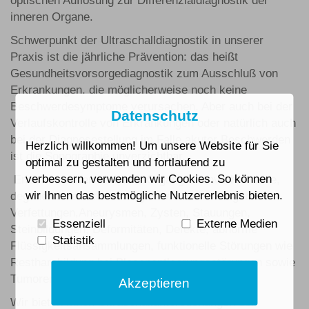
inneren Organe.
Schwerpunkt der Ultraschalldiagnostik in unserer
Praxis ist die jährliche Prävention: das heißt
Gesundheitsvorsorgediagnostik zum Ausschluß von
Erkrankungen, die möglicherweise noch keine
Beschwerdesymptome verursachen. Aber auch bei der
Datenschutz
Verlaufskontrolle von Erkrankungen oder natürlich auch
bei der Diagnosestellung im Falle akuter Beschwerden
Herzlich willkommen! Um unsere Website für Sie
ist die Sonographie unverzichtbar.
optimal zu gestalten und fortlaufend zu
verbessern, verwenden wir Cookies. So können
Erkannt werden abnorme Organgrößenverhältnisse,
wir Ihnen das bestmögliche Nutzererlebnis bieten.
degenerative Veränderungen wie Verkalkungen oder
Verfettungen,Aneurysmen, Zysten, Stauungen,
Essenziell
Externe Medien
Steinbildungen, Deformitäten, Defekte, abnorme
Statistik
Flüssigkeitsansammlungen, funktionelle Störungen wie
Restharnbildung bei Blasenentleerungsstörungen sowie
Tumoren oder Metastasen.
Akzeptieren
Wir bieten Ihnen Ultraschalluntersuchungen der